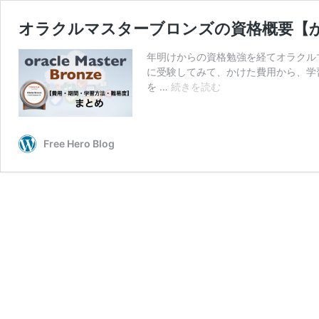
オラクルマスターブロンズの資格概要【
年明けからの資格勉強を経てオラクル
に受験してみて、かけた費用から、学
オ
を …
続きを読む
ラ
ク
ル
Free Hero Blog
マ
ス
タ
ー
ブ
ロ
ン
ズ
の
資
格
概