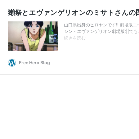
獺祭とエヴァンゲリオンのミサトさんの
山口県出身のヒロヤンです!! 劇場
シン・エヴァンゲリオン劇場版:||で
獺
続きを読む
祭
と
エ
Free Hero Blog
ヴ
ァ
ン
ゲ
リ
オ
ン
の
ミ
サ
ト
さ