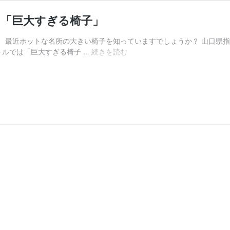
る「巨大すぎる椅子」
、最近ホットな名所の大きい椅子を知っていますでしょうか？ 山口県
周
トルでは「巨大すぎる椅子 …
続きを読む
南
市
三
丘
(み
つ
お)
の
三
丘
ゆ
め
広
場
に
あ