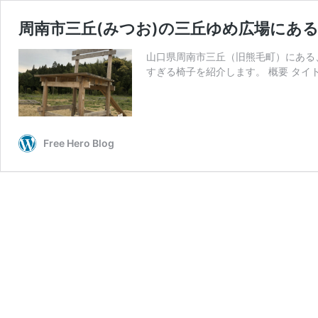
周南市三丘(みつお)の三丘ゆめ広場にあ
山口県周南市三丘（旧熊毛町）にある
すぎる椅子を紹介します。 概要 タイ
Free Hero Blog