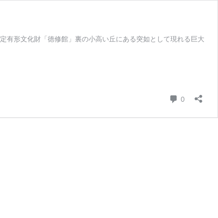
指定有形文化財「徳修館」裏の小高い丘にある突如として現れる巨大
コメント
0