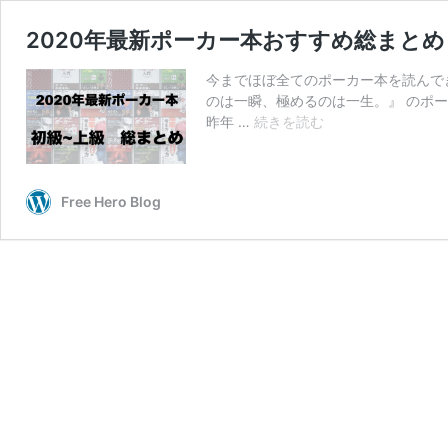
2020年最新ポーカー本おすすめ総まとめ
今までほぼ全てのポーカー本を読んで
のは一瞬、極めるのは一生。』 のポ
2020
昨年 …
続きを読む
年
最
新
Free Hero Blog
ポ
ー
カ
ー
本
お
す
す
め
総
ま
と