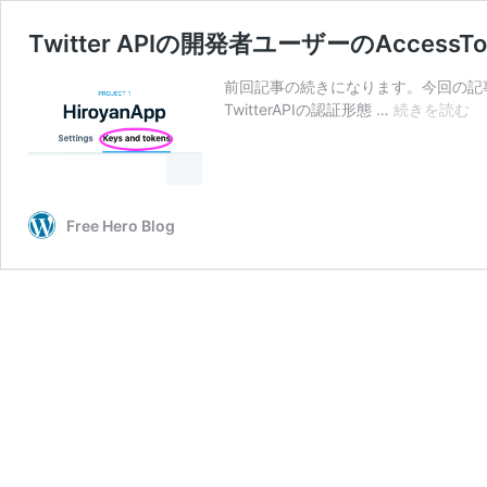
Twitter APIの開発者ユーザーのAccess
前回記事の続きになります。今回の記事では
Tw
TwitterAPIの認証形態 …
続きを読む
AP
の
開
発
者
Free Hero Blog
ユ
ー
ザ
ー
の
Ac
の
入
手
方
法