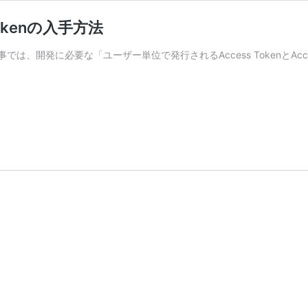
Tokenの入手方法
、開発に必要な「ユーザー単位で発行されるAccess TokenとAcces
itter
I
cessToken