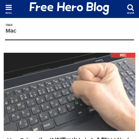
menu
search
Mac
雑記