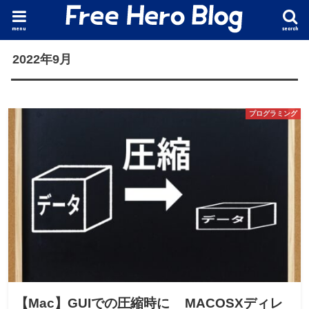
menu
search
2022年9月
プログラミング
【Mac】GUIでの圧縮時に__MACOSXディレ