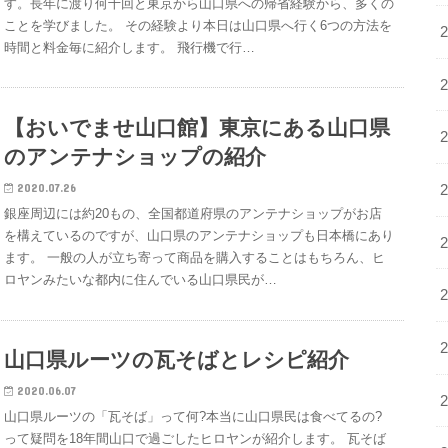
す。長年に渡り何十回と東京から山口県への帰省経験から、多くの
ことを学びました。 その経験より本日は山口県へ行く6つの方法を
時間と料金毎に紹介します。 飛行機で行…
【おいでませ山口館】東京にある山口県
のアンテナショップの紹介
2020.07.26
銀座周辺には約20もの、全国都道府県のアンテナショップがお店
を構えているのですが、山口県のアンテナショップも日本橋にあり
ます。 一般の人が立ち寄って商品を購入することはもちろん、ヒ
ロヤンみたいな都内に住んでいる山口県民が…
山口県ルーツの瓦そばとレシピ紹介
2020.06.07
山口県ルーツの「瓦そば」って何?本当に山口県民は食べてるの?
って疑問を18年間山口で過ごしたヒロヤンが紹介します。 瓦そば