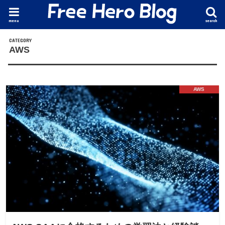
menu
search
AWS
AWS