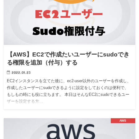
【AWS】EC2で作成たいユーザーにsudoでき
る権限を追加（付与）する
2022.01.23
EC2インスタンスを立てた後に、ec2-user以外のユーザーを作成し、
作成したユーザーにsudoできるように設定をしておくのは便利で、
もしもの時にも役に立ちます。 本日はそんなEC2にsudoできるユー
ザーを設定する方…
AWS