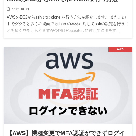
2023.01.21
AWSのEC2からsshでgit clone を行う方法を紹介します。 またこの
手でググると多くの場面で github の本体に対してsshの設定を行うこ
とを多く見受けられますが今回はRepositoryに対して適用をす…
AWS
【AWS】機種変更でMFA認証ができずログイ