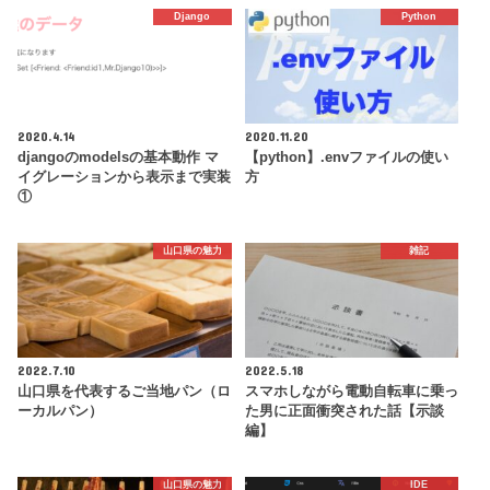
Django
Python
2020.4.14
2020.11.20
djangoのmodelsの基本動作 マ
【python】.envファイルの使い
イグレーションから表示まで実装
方
①
山口県の魅力
雑記
2022.7.10
2022.5.18
山口県を代表するご当地パン（ロ
スマホしながら電動自転車に乗っ
ーカルパン）
た男に正面衝突された話【示談
編】
山口県の魅力
IDE