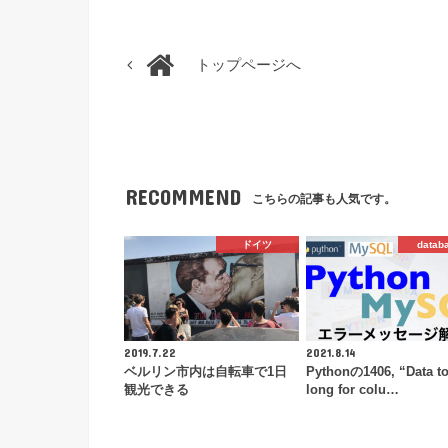
トップページへ
RECOMMEND
こちらの記事も人気です。
ドイツ
datab
2019.7.22
2021.8.14
ベルリン市内は自転車で1日
Pythonの1406, “Data t
観光できる
long for colu…