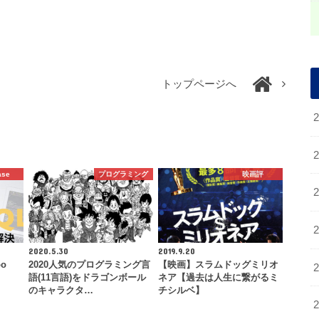
トップページへ
ase
プログラミング
映画評
2020.5.30
2019.9.20
oo
2020人気のプログラミング言
【映画】スラムドッグミリオ
語(11言語)をドラゴンボール
ネア【過去は人生に繋がるミ
のキャラクタ…
チシルベ】