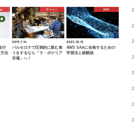
go
スペイン
AWS
2019.7.14
2023.10.15
で改行
バルセロナで圧倒的に飲む食
AWS SAAに合格するための
る方法
うをするなら「ラ・ボケリア
学習法と経験談
市場」へ！