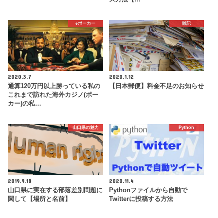
♠️ポーカー
雑記
2020.3.7
2020.1.12
通算120万円以上勝っている私の
【日本郵便】料金不足のお知らせ
これまで訪れた海外カジノ(ポー
カー)の私…
山口県の魅力
Python
2019.9.18
2020.11.4
山口県に実在する部落差別問題に
Pythonファイルから自動で
関して【場所と名前】
Twitterに投稿する方法