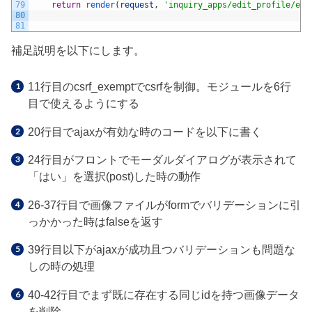
79
return
render
(
request
,
'inquiry_apps/edit_profile/edi
80
81
補足説明を以下にします。
11行目のcsrf_exemptでcsrfを制御。モジュールを6行
目で使えるようにする
20行目でajaxが有効な時のコードを以下に書く
24行目がフロントでモーダルダイアログが表示されて
「はい」を選択(post)した時の動作
26-37行目で画像ファイルがformでバリデーションに引
っかかった時はfalseを返す
39行目以下がajaxが成功且つバリデーションも問題な
しの時の処理
40-42行目でまず既に存在する同じidを持つ画像データ
を削除