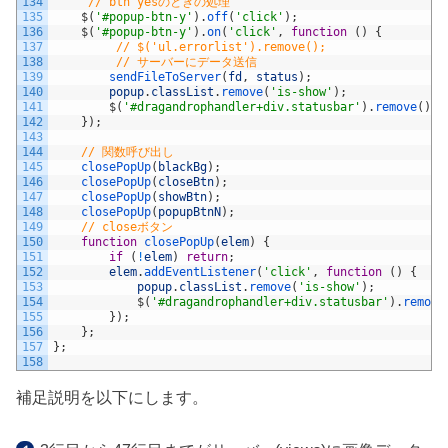
134
// btn yesのときの処理
135
$
(
'#popup-btn-y'
)
.
off
(
'click'
)
;
136
$
(
'#popup-btn-y'
)
.
on
(
'click'
,
function
(
)
{
137
// $('ul.errorlist').remove();
138
// サーバーにデータ送信
139
sendFileToServer
(
fd
,
status
)
;
140
popup
.
classList
.
remove
(
'is-show'
)
;
141
$
(
'#dragandrophandler+div.statusbar'
)
.
remove
(
)
;
142
}
)
;
143
144
// 関数呼び出し
145
closePopUp
(
blackBg
)
;
146
closePopUp
(
closeBtn
)
;
147
closePopUp
(
showBtn
)
;
148
closePopUp
(
popupBtnN
)
;
149
// closeボタン
150
function
closePopUp
(
elem
)
{
151
if
(
!
elem
)
return
;
152
elem
.
addEventListener
(
'click'
,
function
(
)
{
153
popup
.
classList
.
remove
(
'is-show'
)
;
154
$
(
'#dragandrophandler+div.statusbar'
)
.
remove
155
}
)
;
156
}
;
157
}
;
158
補足説明を以下にします。