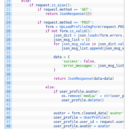
19
else
:
20
if
request
.
is_ajax
(
)
:
21
if
request
.
method
==
'GET'
:
22
return
JsonResponse
(
{
}
)
23
24
if
request
.
method
==
'POST'
:
25
form
=
UpLoadProfileImgForm
(
request
.
POST
,
26
if
not
form
.
is_valid
(
)
:
27
json_dict
=
json
.
loads
(
form
.
errors
.
as
28
json_msg_list
=
[
]
29
for
json_msg_value 
in
json_dict
.
value
30
json_msg_list
.
append
(
json_msg_val
31
32
data
=
{
33
'success'
:
False
,
34
'error_messages'
:
json_msg_list
,
35
}
36
37
return
JsonResponse
(
data
=
data
)
38
39
else
:
40
if
user_profile
.
avator
:
41
os
.
remove
(
'media/'
+
str
(
user_pro
42
user_profile
.
delete
(
)
43
44
45
avator
=
form
.
cleaned_data
[
'avator'
]
46
user_profile
=
UserProfile
(
)
47
user_profile
.
user_id
=
request
.
user
.
i
48
user_profile
.
avator
=
avator