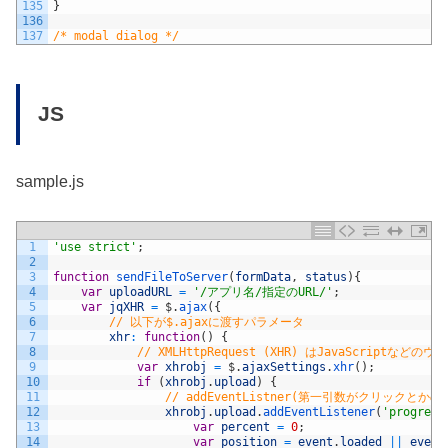
135
}
136
137
/* modal dialog */
JS
sample.js
1
'use strict'
;
2
3
function
sendFileToServer
(
formData
,
status
)
{
4
var
uploadURL
=
'/アプリ名/指定のURL/'
;
5
var
jqXHR
=
$
.
ajax
(
{
6
// 以下が$.ajaxに渡すパラメータ
7
xhr
:
function
(
)
{
8
// XMLHttpRequest (XHR) はJavaScr
9
var
xhrobj
=
$
.
ajaxSettings
.
xhr
(
)
;
10
if
(
xhrobj
.
upload
)
{
11
// addEventListner(第一引数がクリック
12
xhrobj
.
upload
.
addEventListener
(
'progress
13
var
percent
=
0
;
14
var
position
=
event
.
loaded
||
event