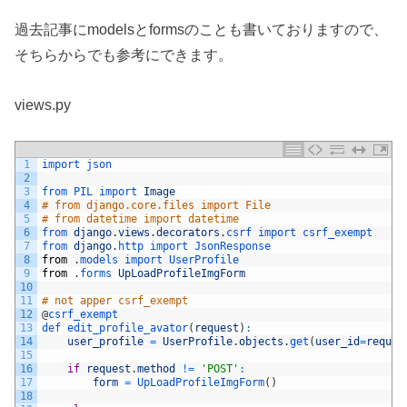
過去記事にmodelsとformsのことも書いておりますので、
そちらからでも参考にできます。
views.py
1
import 
json
2
3
from 
PIL 
import 
Image
4
# from django.core.files import File
5
# from datetime import datetime
6
from 
django
.
views
.
decorators
.
csrf 
import 
csrf_exempt
7
from 
django
.
http 
import 
JsonResponse
8
from
.
models 
import 
UserProfile
9
from
.
forms 
UpLoadProfileImgForm
10
11
# not apper csrf_exempt
12
@
csrf_exempt
13
def 
edit_profile_avator
(
request
)
:
14
user_profile
=
UserProfile
.
objects
.
get
(
user_id
=
reques
15
16
if
request
.
method
!=
'POST'
:
17
form
=
UpLoadProfileImgForm
(
)
18