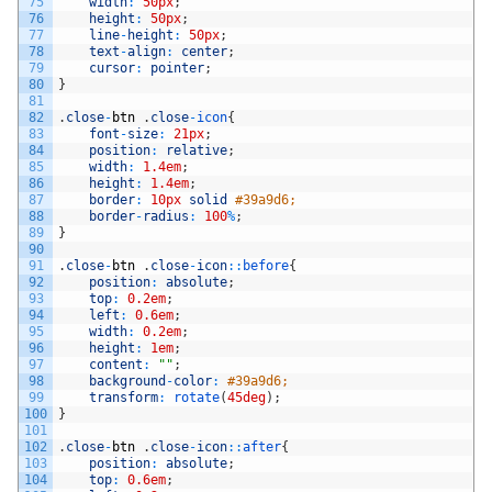
75
width
:
50px
;
76
height
:
50px
;
77
line
-
height
:
50px
;
78
text
-
align
:
center
;
79
cursor
:
pointer
;
80
}
81
82
.
close
-
btn
.
close
-
icon
{
83
font
-
size
:
21px
;
84
position
:
relative
;
85
width
:
1.4em
;
86
height
:
1.4em
;
87
border
:
10px
solid
#39a9d6;
88
border
-
radius
:
100
%
;
89
}
90
91
.
close
-
btn
.
close
-
icon
::
before
{
92
position
:
absolute
;
93
top
:
0.2em
;
94
left
:
0.6em
;
95
width
:
0.2em
;
96
height
:
1em
;
97
content
:
""
;
98
background
-
color
:
#39a9d6;
99
transform
:
rotate
(
45deg
)
;
100
}
101
102
.
close
-
btn
.
close
-
icon
::
after
{
103
position
:
absolute
;
104
top
:
0.6em
;