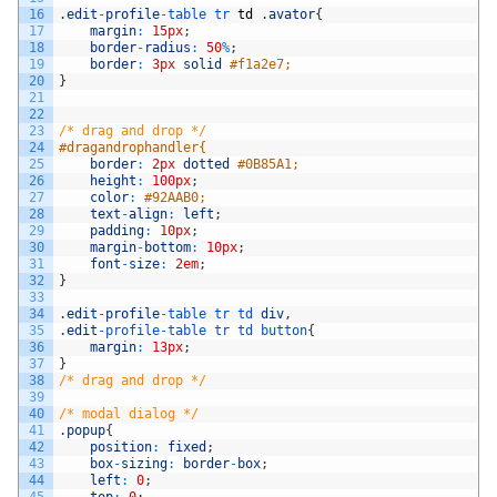
16
.
edit
-
profile
-
table 
tr 
td
.
avator
{
17
margin
:
15px
;
18
border
-
radius
:
50
%
;
19
border
:
3px
solid
#f1a2e7;
20
}
21
22
23
/* drag and drop */
24
#dragandrophandler{
25
border
:
2px
dotted
#0B85A1;
26
height
:
100px
;
27
color
:
#92AAB0;
28
text
-
align
:
left
;
29
padding
:
10px
;
30
margin
-
bottom
:
10px
;
31
font
-
size
:
2em
;
32
}
33
34
.
edit
-
profile
-
table 
tr 
td 
div
,
35
.
edit
-
profile
-
table
tr
td
button
{
36
margin
:
13px
;
37
}
38
/* drag and drop */
39
40
/* modal dialog */
41
.
popup
{
42
position
:
fixed
;
43
box
-
sizing
:
border
-
box
;
44
left
:
0
;
45
top
:
0
;