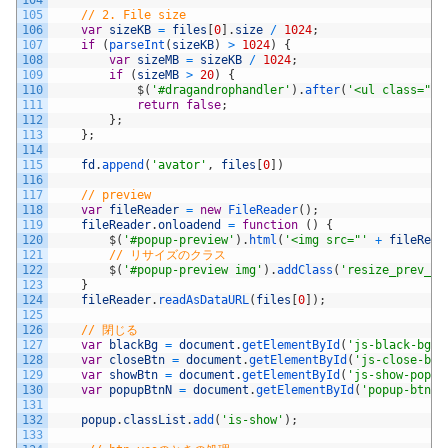
104
105
// 2. File size
106
var
sizeKB
=
files
[
0
]
.
size
/
1024
;
107
if
(
parseInt
(
sizeKB
)
>
1024
)
{
108
var
sizeMB
=
sizeKB
/
1024
;
109
if
(
sizeMB
>
20
)
{
110
$
(
'#dragandrophandler'
)
.
after
(
'<ul class
111
return
false
;
112
}
;
113
}
;
114
115
fd
.
append
(
'avator'
,
files
[
0
]
)
116
117
// preview
118
var
fileReader
=
new
FileReader
(
)
;
119
fileReader
.
onloadend
=
function
(
)
{
120
$
(
'#popup-preview'
)
.
html
(
'<img src="'
+
fileRead
121
// リサイズのクラス
122
$
(
'#popup-preview img'
)
.
addClass
(
'resize_prev_im
123
}
124
fileReader
.
readAsDataURL
(
files
[
0
]
)
;
125
126
// 閉じる
127
var
blackBg
=
document
.
getElementById
(
'js-black-bg'
)
128
var
closeBtn
=
document
.
getElementById
(
'js-close-btn
129
var
showBtn
=
document
.
getElementById
(
'js-show-popup
130
var
popupBtnN
=
document
.
getElementById
(
'popup-btn-n
131
132
popup
.
classList
.
add
(
'is-show'
)
;
133