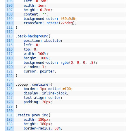
105
left
:
0.2em
;
106
width
:
1em
;
107
height
:
0.2em
;
108
content
:
""
;
109
background
-
color
:
#39a9d6;
110
transform
:
rotate
(
225deg
)
;
111
}
112
113
.
back
-
background
{
114
position
:
absolute
;
115
left
:
0
;
116
top
:
0
;
117
width
:
100
%
;
118
height
:
100
%
;
119
background
-
color
:
rgba
(
0
,
0
,
0
,
.
8
)
;
120
z
-
index
:
1
;
121
cursor
:
pointer
;
122
}
123
124
.
popup
.
container
{
125
border
:
1px
dotted
#f00;
126
display
:
inline
-
block
;
127
text
-
align
:
center
;
128
padding
:
20px
;
129
}
130
131
.
resize_prev_img
{
132
width
:
180px
;
133
height
:
180px
;
134
border
-
radius
:
50
%
;