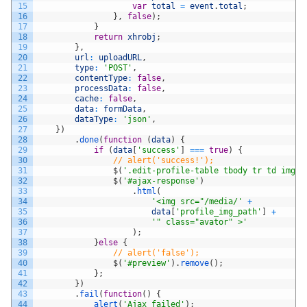
15
var
total
=
event
.
total
;
16
}
,
false
)
;
17
}
18
return
xhrobj
;
19
}
,
20
url
:
uploadURL
,
21
type
:
'POST'
,
22
contentType
:
false
,
23
processData
:
false
,
24
cache
:
false
,
25
data
:
formData
,
26
dataType
:
'json'
,
27
}
)
28
.
done
(
function
(
data
)
{
29
if
(
data
[
'success'
]
===
true
)
{
30
// alert('success!');
31
$
(
'.edit-profile-table tbody tr td img'
)
32
$
(
'#ajax-response'
)
33
.
html
(
34
'<img src="/media/'
+
35
data
[
'profile_img_path'
]
+
36
'" class="avator" >'
37
)
;
38
}
else
{
39
// alert('false');
40
$
(
'#preview'
)
.
remove
(
)
;
41
}
;
42
}
)
43
.
fail
(
function
(
)
{
44
alert
(
'Ajax failed'
)
;