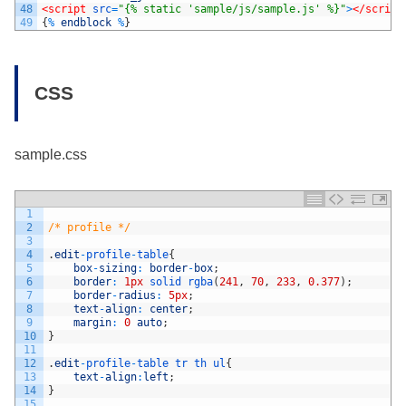
48
<script 
src
=
"{% static 'sample/js/sample.js' %}"
>
</script
49
{
%
endblock
%
}
CSS
sample.css
1
2
/* profile */
3
4
.
edit
-
profile
-
table
{
5
box
-
sizing
:
border
-
box
;
6
border
:
1px
solid 
rgba
(
241
,
70
,
233
,
0.377
)
;
7
border
-
radius
:
5px
;
8
text
-
align
:
center
;
9
margin
:
0
auto
;
10
}
11
12
.
edit
-
profile
-
table
tr
th
ul
{
13
text
-
align
:
left
;
14
}
15