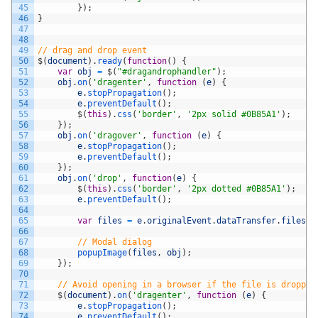
45
}
)
;
46
}
47
48
49
// drag and drop event
50
$
(
document
)
.
ready
(
function
(
)
{
51
var
obj
=
$
(
"#dragandrophandler"
)
;
52
obj
.
on
(
'dragenter'
,
function
(
e
)
{
53
e
.
stopPropagation
(
)
;
54
e
.
preventDefault
(
)
;
55
$
(
this
)
.
css
(
'border'
,
'2px solid #0B85A1'
)
;
56
}
)
;
57
obj
.
on
(
'dragover'
,
function
(
e
)
{
58
e
.
stopPropagation
(
)
;
59
e
.
preventDefault
(
)
;
60
}
)
;
61
obj
.
on
(
'drop'
,
function
(
e
)
{
62
$
(
this
)
.
css
(
'border'
,
'2px dotted #0B85A1'
)
;
63
e
.
preventDefault
(
)
;
64
65
var
files
=
e
.
originalEvent
.
dataTransfer
.
files
;
66
67
// Modal dialog
68
popupImage
(
files
,
obj
)
;
69
}
)
;
70
71
// Avoid opening in a browser if the file is dropped
72
$
(
document
)
.
on
(
'dragenter'
,
function
(
e
)
{
73
e
.
stopPropagation
(
)
;
74
e
.
preventDefault
(
)
;