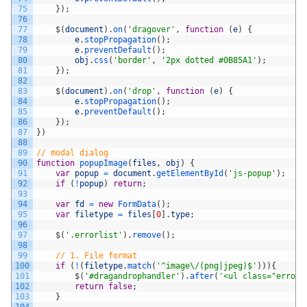
75
}
)
;
76
77
$
(
document
)
.
on
(
'dragover'
,
function
(
e
)
{
78
e
.
stopPropagation
(
)
;
79
e
.
preventDefault
(
)
;
80
obj
.
css
(
'border'
,
'2px dotted #0B85A1'
)
;
81
}
)
;
82
83
$
(
document
)
.
on
(
'drop'
,
function
(
e
)
{
84
e
.
stopPropagation
(
)
;
85
e
.
preventDefault
(
)
;
86
}
)
;
87
}
)
88
89
// modal dialog
90
function
popupImage
(
files
,
obj
)
{
91
var
popup
=
document
.
getElementById
(
'js-popup'
)
;
92
if
(
!
popup
)
return
;
93
94
var
fd
=
new
FormData
(
)
;
95
var
filetype
=
files
[
0
]
.
type
;
96
97
$
(
'.errorlist'
)
.
remove
(
)
;
98
99
// 1. File format
100
if
(
!
(
filetype
.
match
(
'^image\/(png|jpeg)$'
)
)
)
{
101
$
(
'#dragandrophandler'
)
.
after
(
'<ul class="er
102
return
false
;
103
}