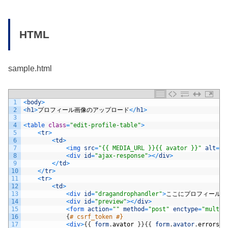
HTML
sample.html
1
<
body
>
2
<
h1
>
プロフィール画像のアップロード
<
/
h1
>
3
4
<
table 
class
=
"edit-profile-table"
>
5
<
tr
>
6
<
td
>
7
<
img 
src
=
"{{ MEDIA_URL }}{{ avator }}"
alt
=
""
8
<
div 
id
=
"ajax-response"
>
<
/
div
>
9
<
/
td
>
10
<
/
tr
>
11
<
tr
>
12
<
td
>
13
<
div 
id
=
"dragandrophandler"
>
ここにプロフィール写
14
<
div 
id
=
"preview"
>
<
/
div
>
15
<
form 
action
=
""
method
=
"post"
enctype
=
"multip
16
{
# csrf_token #}
17
<
div
>
{
{
form
.
avator
}
}
{
{
form
.
avator
.
errors
}