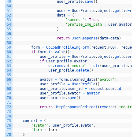
49
user_profile
.
save
(
)
50
51
user
=
UserProfile
.
objects
.
get
(
id
=
req
52
data
=
{
53
'success'
:
True
,
54
'profile_img_path'
:
user
.
avator
,
55
}
56
57
return
JsonResponse
(
data
=
data
)
58
59
form
=
UpLoadProfileImgForm
(
request
.
POST
,
request
60
if
form
.
is_valid
(
)
:
61
user_profile
=
UserProfile
.
objects
.
get
(
user_i
62
if
user_profile
.
avator
:
63
os
.
remove
(
'media/'
+
str
(
user_profile
.
ava
64
user_profile
.
delete
(
)
65
66
avator
=
form
.
cleaned_data
[
'avator'
]
67
user_profile
=
UserProfile
(
)
68
user_profile
.
user_id
=
request
.
user
.
id
69
user_profile
.
avator
=
avator
70
user_profile
.
save
(
)
71
72
return
HttpResponseRedirect
(
reverse
(
'inquiry_
73
74
75
context
=
{
76
'avator'
:
user_profile
.
avator
,
77
'form'
:
form
78
}