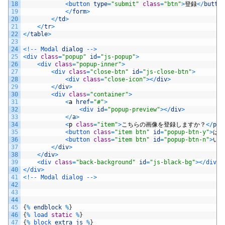
18
<
button 
type
=
"submit"
class
=
"btn"
>
登録
<
/
butto
19
<
/
form
>
20
<
/
td
>
21
<
/
tr
>
22
<
/
table
>
23
24
<
!
--
Modal 
dialog
--
>
25
<
div 
class
=
"popup"
id
=
"js-popup"
>
26
<
div 
class
=
"popup-inner"
>
27
<
div 
class
=
"close-btn"
id
=
"js-close-btn"
>
28
<
div 
class
=
"close-icon"
>
<
/
div
>
29
<
/
div
>
30
<
div 
class
=
"container"
>
31
<
a
href
=
"#"
>
32
<
div 
id
=
"popup-preview"
>
<
/
div
>
33
<
/
a
>
34
<
p
class
=
"item"
>
こちらの画像を登録しますか？
<
/
p
>
35
<
button 
class
=
"item btn"
id
=
"popup-btn-y"
>
は
36
<
button 
class
=
"item btn"
id
=
"popup-btn-n"
>
い
37
<
/
div
>
38
<
/
div
>
39
<
div 
class
=
"back-background"
id
=
"js-black-bg"
>
<
/
div
>
40
<
/
div
>
41
<
!
--
Modal
dialog
--
>
42
43
44
45
{
%
endblock
%
}
46
{
%
load 
static
%
}
47
{
%
block 
extra_js
%
}