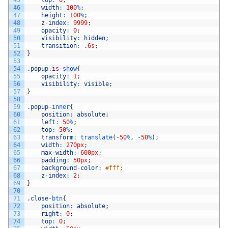
46
width
:
100
%
;
47
height
:
100
%
;
48
z
-
index
:
9999
;
49
opacity
:
0
;
50
visibility
:
hidden
;
51
transition
:
.
6s
;
52
}
53
54
.
popup
.
is
-
show
{
55
opacity
:
1
;
56
visibility
:
visible
;
57
}
58
59
.
popup
-
inner
{
60
position
:
absolute
;
61
left
:
50
%
;
62
top
:
50
%
;
63
transform
:
translate
(
-
50
%
,
-
50
%
)
;
64
width
:
270px
;
65
max
-
width
:
600px
;
66
padding
:
50px
;
67
background
-
color
:
#fff;
68
z
-
index
:
2
;
69
}
70
71
.
close
-
btn
{
72
position
:
absolute
;
73
right
:
0
;
74
top
:
0
;