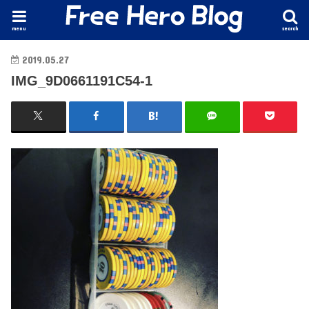
menu
search
2019.05.27
IMG_9D0661191C54-1