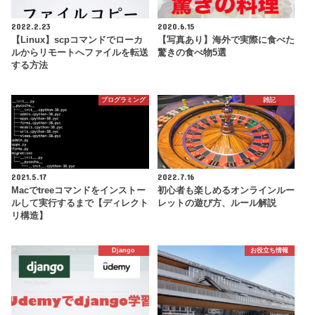
2022.2.23
2020.6.15
【Linux】scpコマンドでローカ
【写真あり】海外で実際に食べた
ルからリモートへファイルを転送
驚きの食べ物5選
する方法
プログラミング
雑記
2021.5.17
2022.7.16
Macでtreeコマンドをインストー
初心者も楽しめるオンラインルー
ルして実行するまで【ディレクト
レットの遊び方、ルール解説
リ構造】
Django
お役立ち情報