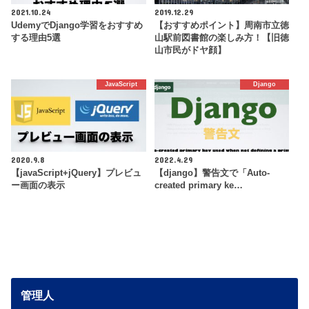
2021.10.24
2019.12.29
UdemyでDjango学習をおすすめ
【おすすめポイント】周南市立徳
する理由5選
山駅前図書館の楽しみ方！【旧徳
山市民がドヤ顔】
JavaScript
Django
2020.9.8
2022.4.29
【javaScript+jQuery】プレビュ
【django】警告文で「Auto-
ー画面の表示
created primary ke…
管理人