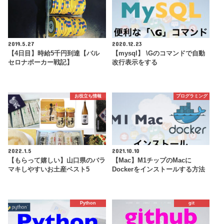
2019.5.27
2020.12.23
【4日目】時給5千円到達【バル
【mysql】 \Gのコマンドで自動
セロナポーカー戦記】
改行表示をする
お役立ち情報
プログラミング
2022.1.5
2021.10.10
【もらって嬉しい】山口県のバラ
【Mac】M1チップのMacに
マキしやすいお土産ベスト5
Dockerをインストールする方法
Python
git