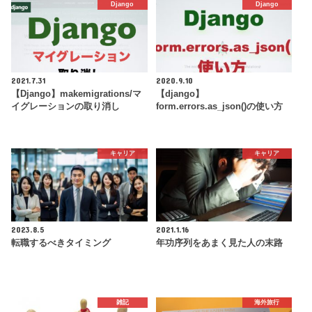
Django
Django
2021.7.31
2020.9.10
【Django】makemigrations/マ
【django】
イグレーションの取り消し
form.errors.as_json()の使い方
キャリア
キャリア
2023.8.5
2021.1.16
転職するべきタイミング
年功序列をあまく見た人の末路
雑記
海外旅行