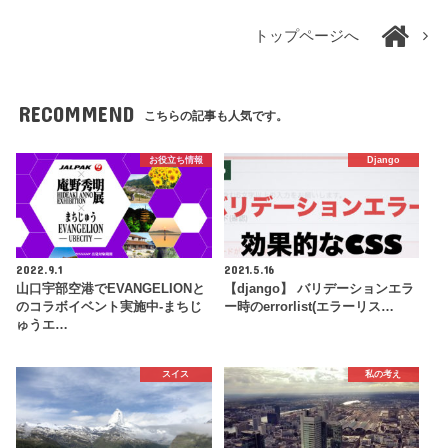
トップページへ
RECOMMEND
こちらの記事も人気です。
お役立ち情報
Django
2022.9.1
2021.5.16
山口宇部空港でEVANGELIONと
【django】 バリデーションエラ
のコラボイベント実施中-まちじ
ー時のerrorlist(エラーリス…
ゅうエ…
スイス
私の考え