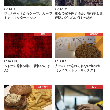
2019.8.8
2019.9.21
ツェルマットからケーブルカーで
都会で家を探す場合、急行駅と各
すぐ！マッターホルン
停駅のどちらに住むべきか
雑記
海外旅行
2020.4.22
2019.11.5
ベトナム恐怖体験(一番怖いのは
人生の中で忘れられない食べ物
人)
【ライス・トゥ・リッチズ】
♠️ポーカー
IDE