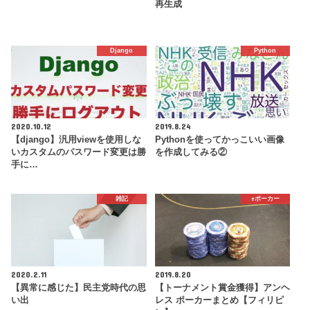
再生成
Django
Python
2020.10.12
2019.8.24
【django】汎用viewを使用しな
Pythonを使ってかっこいい画像
いカスタムのパスワード変更は勝
を作成してみる②
手に…
雑記
♠️ポーカー
2020.2.11
2019.8.20
【異常に感じた】民主党時代の思
【トーナメント賞金獲得】アンヘ
い出
レス ポーカーまとめ【フィリピ