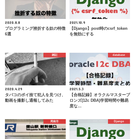
2020.8.8
2021.10.9
プログラミング挫折する奴の特徴
【Django】post時のcsrf_token
6選
を無効にする
雑記
database
2020.4.29
2021.5.3
タバコのポイ捨て犯人を見つけ、
【合格記録】オラクルマスターブ
動画を撮影し通報してみた
ロンズ(12c DBA)学習時間や難易
度な…
周南市
Django