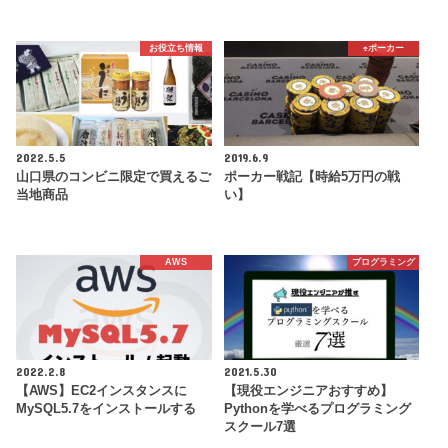
お役立ち情報
♠️ポーカー
2022.5.5
2019.6.9
山口県のコンビニ限定で買えるご
ポーカー戦記【時給5万円の戦
当地商品
い】
AWS
プログラミング
2022.2.8
2021.5.30
【AWS】EC2インスタンスに
【現役エンジニアおすすめ】
MySQL5.7をインストールする
Pythonを学べるプログラミング
スクール7選