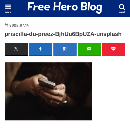
menu
search
2022.07.14
priscilla-du-preez-BjhUu6BpUZA-unsplash