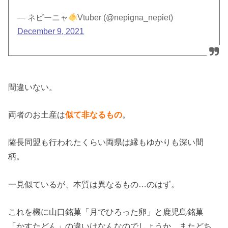
— ネピーニャ
Vtuber (@nepigna_nepiet)
December 9, 2021
間違いない。
両者のお土産は
似て非なるもの
。
薩長同盟も行われたくらい両県は縁もゆかりも深い間
柄。
一見似ているが、本質は異なるもの…のはず。
これを機に山口銘菓「月でひろった卵」と鹿児島銘菓
「かすたどん」の違いはなんなのでしょうか、またどち