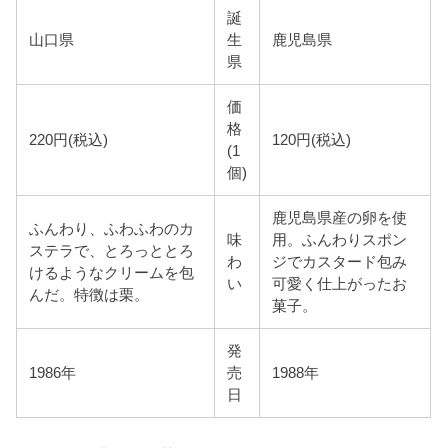
誕
山口県
生
鹿児島県
県
価
格
220円(税込)
120円(税込)
(1
個)
鹿児島県産の卵を使
ふんわり、ふわふわのカ
味
用。ふんわりスポン
ステラで、とろっととろ
わ
ジでカスタード包み
けるようなクリームを包
い
可愛く仕上がったお
んだ。特徴は栗。
菓子。
発
1986年
売
1988年
日