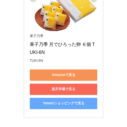
果子乃季
果子乃季 月でひろった卵 ６個 T
UKI-6N
TUKI-6N
Amazonで見る
楽天市場で見る
Yahoo!ショッピングで見る