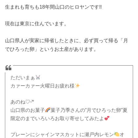
生まれも育ちも18年間山口のヒロヤンです!!
現在は東京に住んでいます。
山口県人が実家に帰省したときに、必ず買って帰る「月
でひろった卵」というお土産があります。
ただいまぁ
カァーカァー火曜日お疲れ様
あのね♡ᵕ̈*
山口県のお菓子
菓子乃季さんの”月でひろった卵”夏
限定のまでいろいろお取り寄せしてみたよ
プレーンにシャインマスカットに瀬戸内レモン
オ