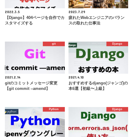
2022.3.5
2023.7.29
【Django】404ページを自作でカ
疲れたWebエンジニアのバラン
スタマイズする
スの取れた仕事法
git
Django
2021.2.14
2021.4.10
gitのコミットメッセージ変更
おすすめするdjango(ジャンゴ)の
【git commit --amend】
本6選【初級〜上級】
Python
Django