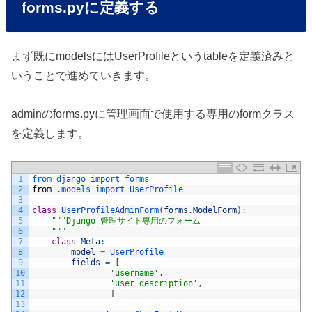
forms.pyに定義する
まず既にmodelsにはUserProfileというtableを定義済みと
いうことで進めていきます。
adminのforms.pyに管理画面で使用する専用のformクラス
を定義します。
1
from 
django 
import 
forms
2
from
.
models 
import 
UserProfile
3
4
class
UserProfileAdminForm
(
forms
.
ModelForm
)
:
5
""
"Django 管理サイト専用のフォーム
6
    "
""
7
class
Meta
:
8
model
=
UserProfile
9
fields
=
[
10
'username'
,
11
'user_description'
,
12
]
13