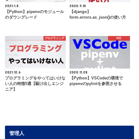
2021.1.8
2020.9.10
【Python】pipenvのモジュール
【django】
のダウングレード
form.errors.as_json()の使い方
プログラミング
IDE
2021.12.6
2020.11.28
プログラミングをやってはいけな
【Python】VSCodeの環境で
い人の特徴5選【駆け出しエンジ
pipenvのpylintを参照させる
ニア】
管理人