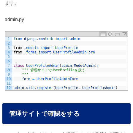
ます。
admin.py
1
from 
django
.
contrib 
import 
admin
2
3
from
.
models 
import 
UserProfile
4
from
.
forms 
import 
UserProfileAdminForm
5
6
7
class
UserProfileAdmin
(
admin
.
ModelAdmin
)
:
8
""
" 管理サイトでUserProfileを扱う
9
    "
""
10
form
=
UserProfileAdminForm
11
12
admin
.
site
.
register
(
UserProfile
,
UserProfileAdmin
)
管理サイトで確認をする