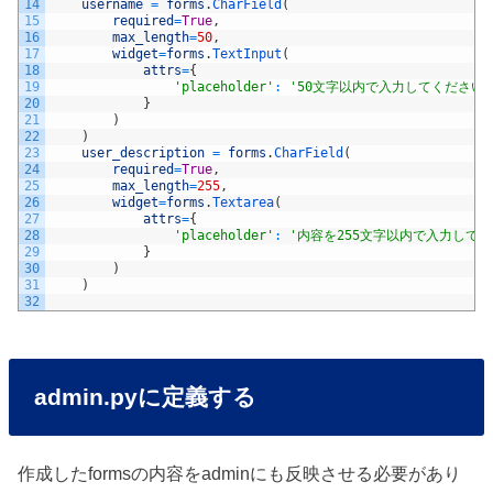
14
username
=
forms
.
CharField
(
15
required
=
True
,
16
max_length
=
50
,
17
widget
=
forms
.
TextInput
(
18
attrs
=
{
19
'placeholder'
:
'50文字以内で入力してください
20
}
21
)
22
)
23
user_description
=
forms
.
CharField
(
24
required
=
True
,
25
max_length
=
255
,
26
widget
=
forms
.
Textarea
(
27
attrs
=
{
28
'placeholder'
:
'内容を255文字以内で入力して
29
}
30
)
31
)
32
admin.pyに定義する
作成したformsの内容をadminにも反映させる必要があり