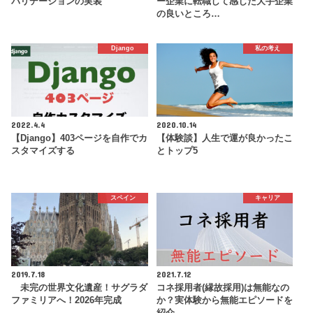
バリデーションの実装
ー企業に転職して感じた大手企業
の良いところ…
Django
私の考え
2022.4.4
2020.10.14
【Django】403ページを自作でカ
【体験談】人生で運が良かったこ
スタマイズする
とトップ5
スペイン
キャリア
2019.7.18
2021.7.12
未完の世界文化遺産！サグラダ
コネ採用者(縁故採用)は無能なの
ファミリアへ！2026年完成
か？実体験から無能エピソードを
紹介