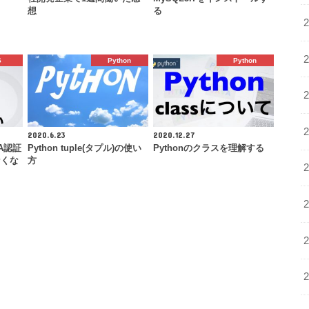
想
る
S
Python
Python
2020.6.23
2020.12.27
A認証
Python tuple(タプル)の使い
Pythonのクラスを理解する
なくな
方