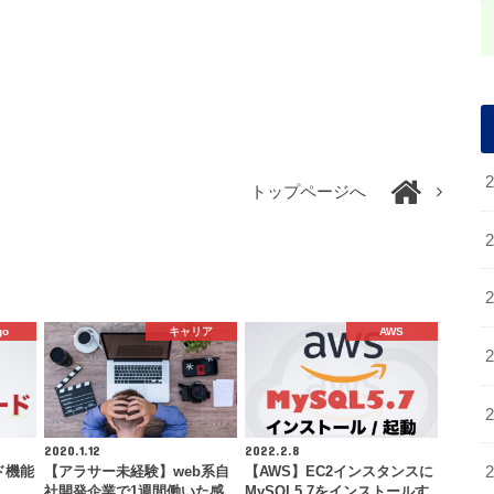
トップページへ
go
キャリア
AWS
2020.1.12
2022.2.8
ド機能
【アラサー未経験】web系自
【AWS】EC2インスタンスに
社開発企業で1週間働いた感
MySQL5.7をインストールす