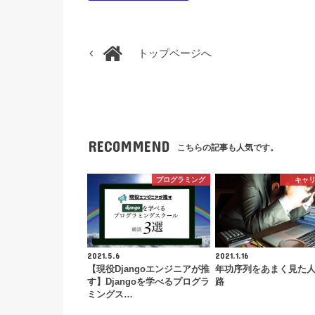
トップページへ
RECOMMEND
こちらの記事も人気です。
プログラミング
キャ
2021.5.6
2021.1.16
【現役Djangoエンジニアが推
年功序列をあまく見た
す】Djangoを学べるプログラ
路
ミングス…