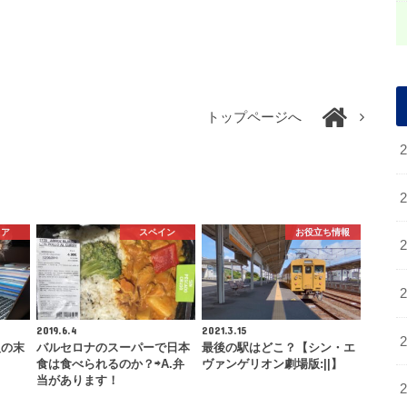
トップページへ
リア
スペイン
お役立ち情報
2019.6.4
2021.3.15
人の末
バルセロナのスーパーで日本
最後の駅はどこ？【シン・エ
食は食べられるのか？⇨A.弁
ヴァンゲリオン劇場版:||】
当があります！