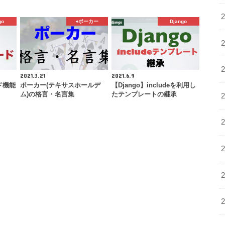
go
♠️ポーカー
Django
2021.3.21
2021.6.9
ド機能
ポーカー(テキサスホールデ
【Django】includeを利用し
ム)の格言・名言集
たテンプレートの継承