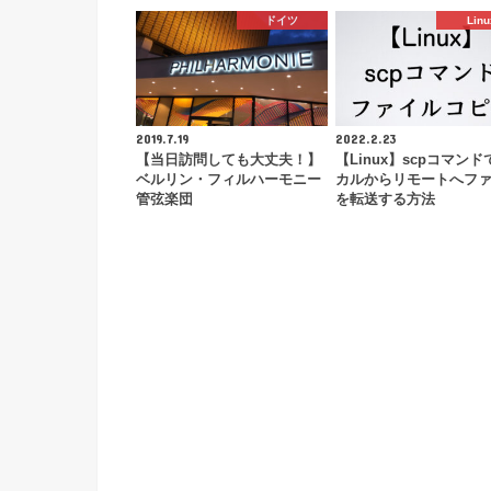
ドイツ
Linu
2019.7.19
2022.2.23
【当日訪問しても大丈夫！】
【Linux】scpコマン
ベルリン・フィルハーモニー
カルからリモートへフ
管弦楽団
を転送する方法