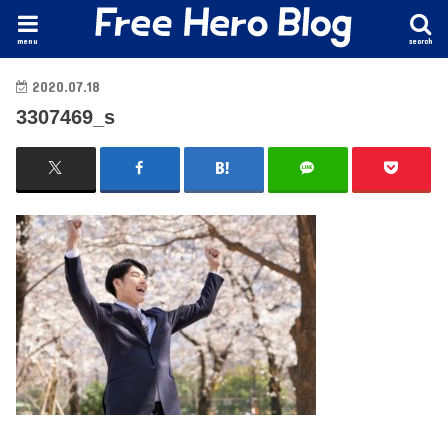
menu
search
2020.07.18
3307469_s