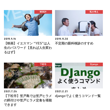
映画評
私の考え
2019.9.14
2019.11.30
【映画】イエスマン “YES”は人
不定期の眼科検診のすすめ
生のパスワード【見れば人生変わ
るはず】
下松市
Django
2021.7.26
2021.2.21
【下松市】笠戸島では笠戸ヒラメ
djangoでよく使うコマンド一覧
の餌付けや笠戸ヒラメ定食を堪能
できます