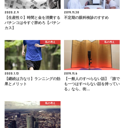
2020.2.9
2019.11.30
【生産性０】時間と金を消費する
不定期の眼科検診のすすめ
パチンコは今すぐ辞めろ【パチン
カス】
私の考え
私の考え
2020.1.13
2019.11.6
【継続は力なり】ランニングの効
【一般人のすべらない話】「誰で
果とメリット
も一つはすべらない話を持ってい
る」なら、街…
私の考え