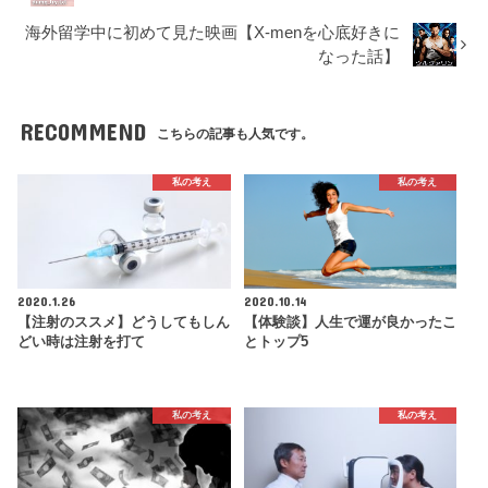
海外留学中に初めて見た映画【X-menを心底好きに
なった話】
RECOMMEND
こちらの記事も人気です。
私の考え
私の考え
2020.1.26
2020.10.14
【注射のススメ】どうしてもしん
【体験談】人生で運が良かったこ
どい時は注射を打て
とトップ5
私の考え
私の考え