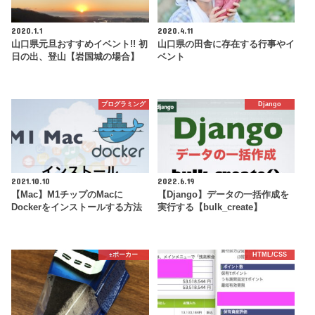
2020.1.1
2020.4.11
山口県元旦おすすめイベント!! 初
山口県の田舎に存在する行事やイ
日の出、登山【岩国城の場合】
ベント
プログラミング
Django
2021.10.10
2022.6.19
【Mac】M1チップのMacに
【Django】データの一括作成を
Dockerをインストールする方法
実行する【bulk_create】
♠️ポーカー
HTML/CSS