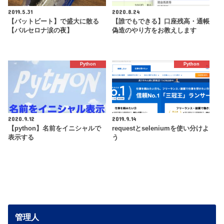
2019.5.31
2020.8.24
【バットビート】で盛大に散る
【誰でもできる】口座残高・通帳
【バルセロナ涙の夜】
偽造のやり方をお教えします
Python
Python
2020.9.12
2019.9.14
【python】名前をイニシャルで
requestとseleniumを使い分けよ
表示する
う
管理人