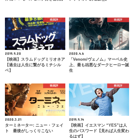
映画評
映画評
2019.9.20
2020.4.6
【映画】スラムドッグミリオネア
「Venom/ヴェノム」マーベル史
【過去は人生に繋がるミチシル
上、最も凶悪なダークヒーロー誕
ベ】
生
映画評
映画評
2020.3.21
2019.9.14
ターミネーター: ニュー・フェイ
【映画】イエスマン “YES”は人
ト 最後がしっくりこない
生のパスワード【見れば人生変わ
るはず】