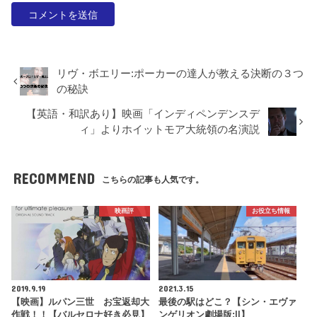
リヴ・ボエリー:ポーカーの達人が教える決断の３つ
の秘訣
【英語・和訳あり】映画「インディペンデンスデ
ィ」よりホイットモア大統領の名演説
RECOMMEND
こちらの記事も人気です。
映画評
お役立ち情報
2019.9.19
2021.3.15
【映画】ルパン三世 お宝返却大
最後の駅はどこ？【シン・エヴァ
作戦！！【バルセロナ好き必見】
ンゲリオン劇場版:||】