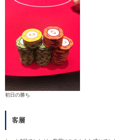
初日の勝ち
客層