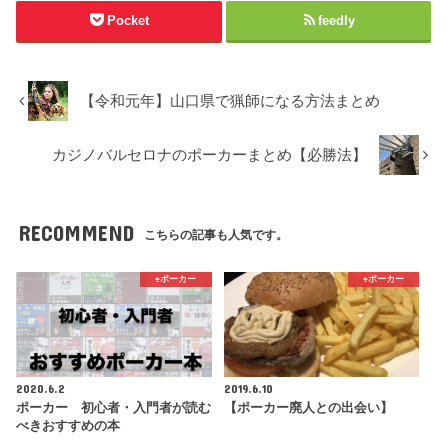
Pocket
feedly
【令和元年】山口県で猟師になる方法まとめ
カジノバルセロナのポーカーまとめ【必勝法】
RECOMMEND
こちらの記事も人気です。
♠️ポーカー
♠️ポーカー
2020.6.2
2019.6.10
ポーカー 初心者・入門者が読む
【ポーカー廃人との出会い】
べきおすすめの本