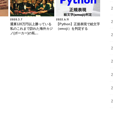
2020.3.7
2022.6.11
通算120万円以上勝っている
【Python】正規表現で絵文字
私のこれまで訪れた海外カジ
（emoji）を判定する
ノ(ポーカー)の私…