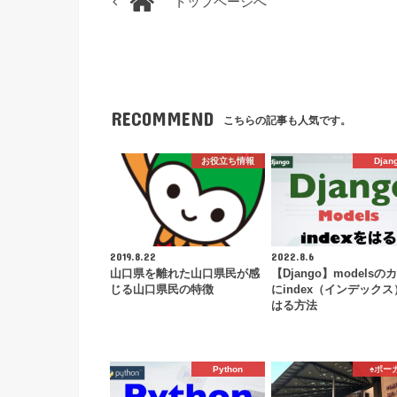
トップページへ
RECOMMEND
こちらの記事も人気です。
お役立ち情報
Djan
2019.8.22
2022.8.6
山口県を離れた山口県民が感
【Django】modelsの
じる山口県民の特徴
にindex（インデック
はる方法
Python
♠️ポー