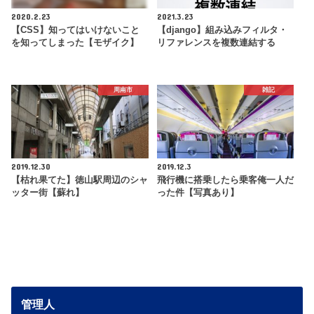
2020.2.23
2021.3.23
【CSS】知ってはいけないこと
【django】組み込みフィルタ・
を知ってしまった【モザイク】
リファレンスを複数連結する
周南市
雑記
2019.12.30
2019.12.3
【枯れ果てた】徳山駅周辺のシャ
飛行機に搭乗したら乗客俺一人だ
ッター街【蘇れ】
った件【写真あり】
管理人