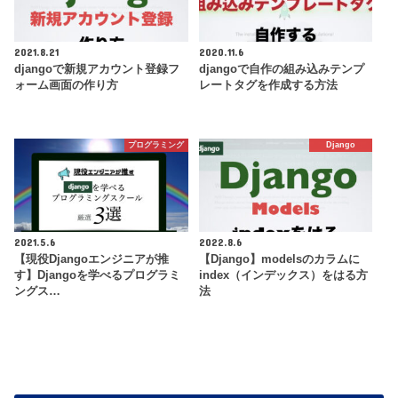
2021.8.21
2020.11.6
djangoで新規アカウント登録フ
djangoで自作の組み込みテンプ
ォーム画面の作り方
レートタグを作成する方法
プログラミング
Django
2021.5.6
2022.8.6
【現役Djangoエンジニアが推
【Django】modelsのカラムに
す】Djangoを学べるプログラミ
index（インデックス）をはる方
ングス…
法