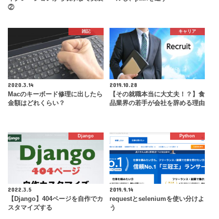
②
雑記
キャリア
2020.3.14
2019.10.28
Macのキーボード修理に出したら
【その就職本当に大丈夫！？】食
金額はどれくらい？
品業界の若手が会社を辞める理由
Django
Python
2022.3.5
2019.9.14
【Django】404ページを自作でカ
requestとseleniumを使い分けよ
スタマイズする
う