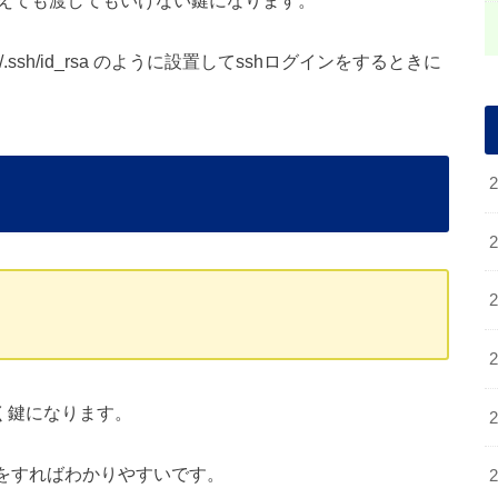
えても渡してもいけない鍵になります。
/.ssh/id_rsa のように設置してsshログインをするときに
おく鍵になります。
え方をすればわかりやすいです。