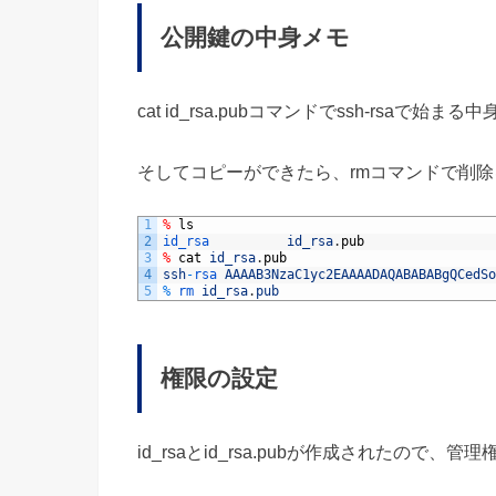
公開鍵の中身メモ
cat id_rsa.pubコマンドでssh-rs
そしてコピーができたら、rmコマンドで削
1
%
ls
2
id_rsa			
id_rsa
.
pub
3
%
cat
id_rsa
.
pub
4
ssh
-
rsa 
AAAAB3NzaC1yc2EAAAADAQABABABgQCedSo
5
%
rm 
id_rsa
.
pub
権限の設定
id_rsaとid_rsa.pubが作成されたので