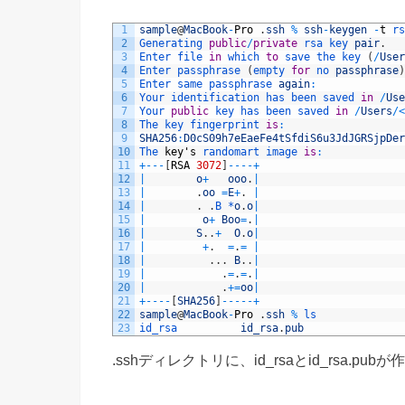
1
sample
@
MacBook
-
Pro
.
ssh
%
ssh
-
keygen
-
t
rs
2
Generating 
public
/
private
rsa 
key 
pair
.
3
Enter 
file 
in
which 
to
save 
the 
key
(
/
User
4
Enter 
passphrase
(
empty 
for
no 
passphrase
)
5
Enter 
same 
passphrase 
again
:
6
Your 
identification 
has 
been 
saved 
in
/
Use
7
Your 
public
key 
has 
been 
saved 
in
/
Users
/
<
8
The 
key 
fingerprint 
is
:
9
SHA256
:
D0cS09h7eEaeFe4tSfdiS6u3JdJGRSjpDer
10
The 
key
'
s
randomart 
image 
is
:
11
+
--
-
[
RSA
3072
]
--
--
+
12
|
o
+
ooo
.
|
13
|
.
oo
=
E
+
.
|
14
|
.
.
B *
o
.
o
|
15
|
o
+
Boo
=
.
|
16
|
S
.
.
+
O
.
o
|
17
|
+
.
=
.
=
|
18
|
.
.
.
B
.
.
|
19
|
.
=
.
=
.
|
20
|
.
+=
oo
|
21
+
--
--
[
SHA256
]
--
--
-
+
22
sample
@
MacBook
-
Pro
.
ssh
%
ls
23
id_rsa			
id_rsa
.
pub
.sshディレクトリに、id_rsaとid_rsa.