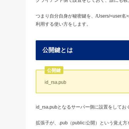
クライアント側で設置をしておく、誰にも教
つまり自分自身が秘密鍵を、/Users/<user名>
利用する使い方をします。
公開鍵とは
公開鍵
id_rsa.pub
id_rsa.pubとなるサーバー側に設置をして
拡張子が、.pub（public:公開）という覚