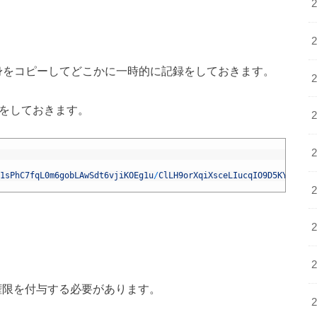
aで始まる中身をコピーしてどこかに一時的に記録をしておきます。
除をしておきます。
1sPhC7fqL0m6gobLAwSdt6vjiKOEg1u
/
ClLH9orXqiXsceLIucqIO9D5KY3h4JPo
、管理権限を付与する必要があります。