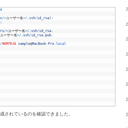
a
s
/
<
ユーザー名
>
/
.
ssh
/
id_rsa
)
:
:
rs
/
<
ユーザー名
>
/
.
ssh
/
id_rsa
.
ユーザー名
>
/
.
ssh
/
id_rsa
.
pub
.
/
9KMfRJA
sample
@
MacBook
-
Pro
.
local
pubが作成されているのを確認できました。