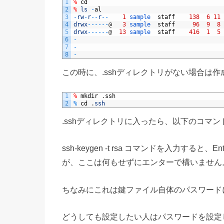
1
%
cd
2
%
ls
-
al
3
-
rw
-
r
--
r
--
1
sample  
staff
138
6
11
4
drwx
--
--
--
@
3
sample  
staff
96
9
8
5
drwx
--
--
--
@
13
sample  
staff
416
1
5
6
-
7
-
8
-
この時に、.sshディレクトリがない場合は
1
%
mkdir
.
ssh
2
%
cd
.
ssh
.sshディレクトリに入ったら、以下のコマ
ssh-keygen -t rsa コマンドを入力すると、Enter 
が、ここは何もせずにエンターで構いません
ちなみにこれは鍵ファイル自体のパスワード
どうしても設定したい人はパスワードを設定