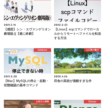
2021.3.14
2022.2.23
【感想】シン・エヴァンゲリオン
【Linux】scpコマンドでローカ
劇場版:||【遂に終劇】
ルからリモートへファイルを転送
する方法
database
山口県の魅力
2021.2.28
2020.4.26
【Mac】MySQLの停止・起動・
田舎の高校が過酷すぎる件
状態確認の基本コマンド
お役立ち情報
Django