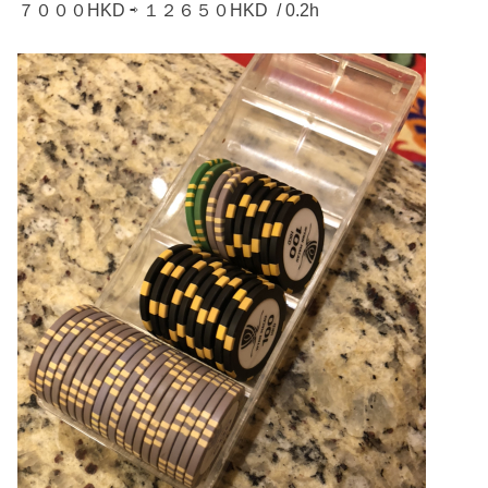
７０００HKD ⇨ １２６５０HKD / 0.2h