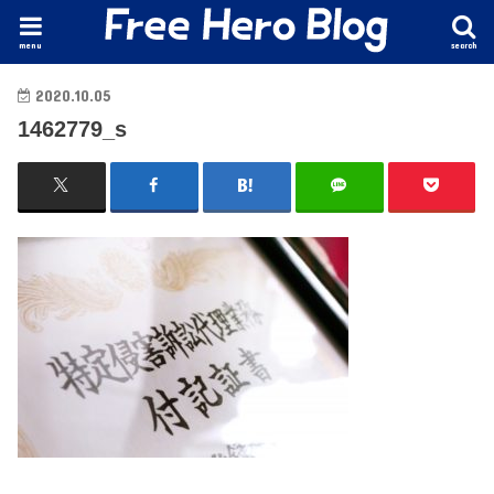
menu
search
2020.10.05
1462779_s