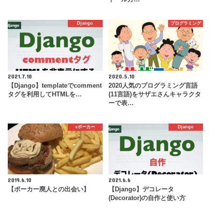
Django
プログラミング
2021.7.10
2020.5.10
【Django】templateでcomment
2020人気のプログラミング言語
タグを利用してHTMLを…
(11言語)をサザエさんキャラクタ
ーで表…
♠️ポーカー
Django
2019.6.10
2021.6.6
【ポーカー廃人との出会い】
【Django】デコレータ
(Decorator)の自作と使い方