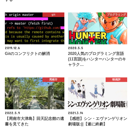
git
プログラミング
2019.12.6
2020.5.5
Gitのコンフリクトの解消
2020人気のプログラミング言語
(11言語)をハンターハンターのキ
ャラク…
周南市
映画評
2022.5.9
2021.3.14
【周南市大津島】回天記念館の遺
【感想】シン・エヴァンゲリオン
書を見てきた
劇場版:||【遂に終劇】