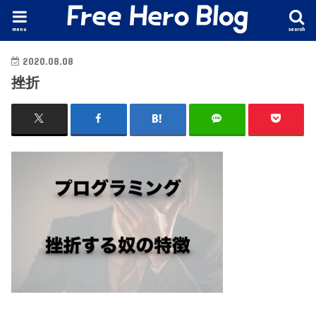
menu
search
2020.08.08
挫折