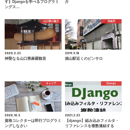
す】Djangoを学べるプログラミ
介
ングス…
山口県の魅力
周南市
2020.2.23
2019.9.18
神聖なる山口県麻羅観音
徳山駅近くのピンサロ
キャリア
Django
2020.10.5
2021.3.23
資格コレクターは即行プログラミ
【django】組み込みフィルタ・
ングしなさい
リファレンスを複数連結する