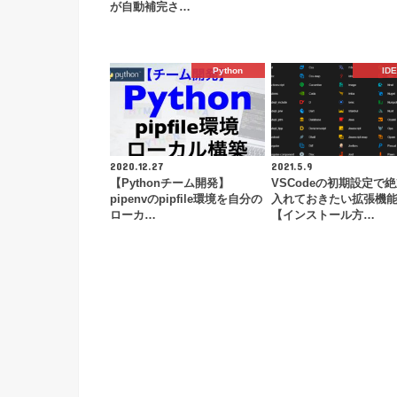
が自動補完さ…
Python
IDE
2020.12.27
2021.5.9
【Pythonチーム開発】
VSCodeの初期設定で
pipenvのpipfile環境を自分の
入れておきたい拡張機能
ローカ…
【インストール方…