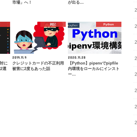
市場」へ！
が出る…
雑記
Python
2019.11.9
2020.11.28
絶対に
クレジットカードの不正利用
【Python】pipenvでpipfile
2選
被害に2度もあった話
内環境をローカルにインスト
ー…