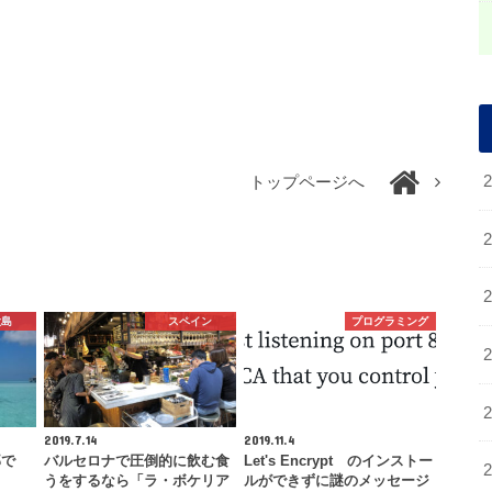
トップページへ
大島
スペイン
プログラミング
2019.7.14
2019.11.4
部で
バルセロナで圧倒的に飲む食
Let's Encrypt のインストー
うをするなら「ラ・ボケリア
ルができずに謎のメッセージ