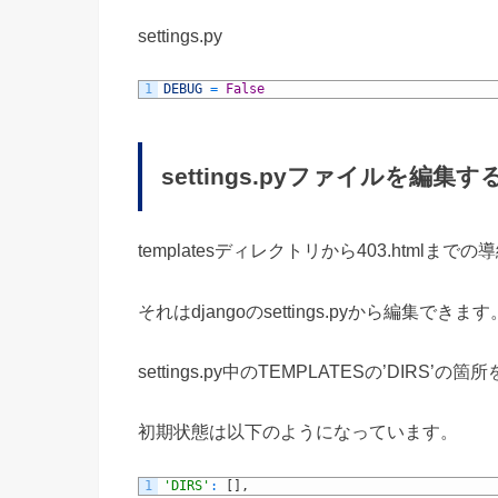
settings.py
1
DEBUG
=
False
settings.pyファイルを編集す
templatesディレクトリから403.html
それはdjangoのsettings.pyから編集できます
settings.py中のTEMPLATESの’DIRS’
初期状態は以下のようになっています。
1
'DIRS'
:
[
]
,