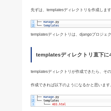
先ずは、templatesディレクトリを作成しま
1
├──
manage
.
py
2
└──
templates
templatesディレクトリは、djangoプロ
templatesディレクトリ直下に
templatesディレクトリが作成できたら、そ
作成できれば以下のようになるかと思います
1
├──
manage
.
py
2
└──
templates
3
└───
403.html