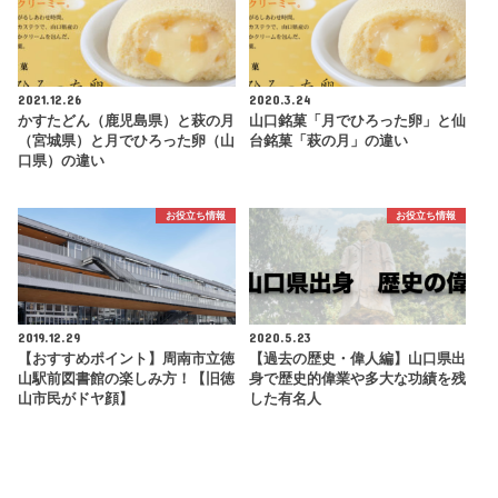
2021.12.26
2020.3.24
かすたどん（鹿児島県）と萩の月
山口銘菓「月でひろった卵」と仙
（宮城県）と月でひろった卵（山
台銘菓「萩の月」の違い
口県）の違い
お役立ち情報
お役立ち情報
2019.12.29
2020.5.23
【おすすめポイント】周南市立徳
【過去の歴史・偉人編】山口県出
山駅前図書館の楽しみ方！【旧徳
身で歴史的偉業や多大な功績を残
山市民がドヤ顔】
した有名人