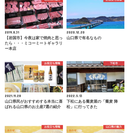
2019.8.31
2020.12.20
【岩国市】今夜は家で焼肉と思っ
山口県で有名なもの
たら・・・ミコーミートギャラリ
ー本店
お役立ち情報
下松市
2021.11.28
2022.5.13
山口県民がおすすめする本当に喜
下松にある蕎麦屋の「蕎麦 降
ばれる山口県のお土産7選の紹介
松」に行ってきた
お役立ち情報
山口県の魅力