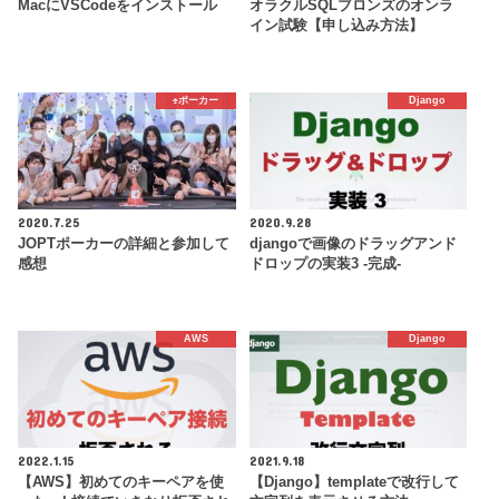
MacにVSCodeをインストール
オラクルSQLブロンズのオンラ
イン試験【申し込み方法】
♠️ポーカー
Django
2020.7.25
2020.9.28
JOPTポーカーの詳細と参加して
djangoで画像のドラッグアンド
感想
ドロップの実装3 -完成-
AWS
Django
2022.1.15
2021.9.18
【AWS】初めてのキーペアを使
【Django】templateで改行して