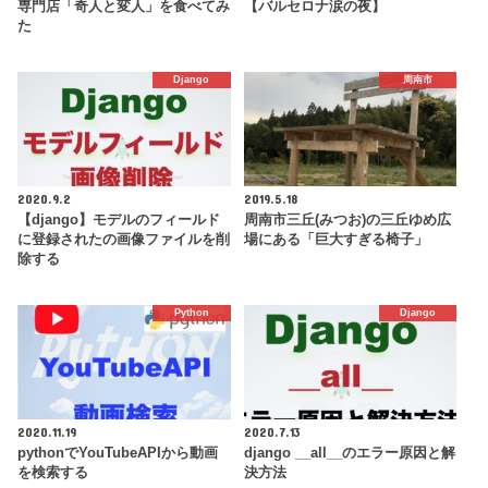
専門店「奇人と変人」を食べてみ
【バルセロナ涙の夜】
た
Django
周南市
2020.9.2
2019.5.18
【django】モデルのフィールド
周南市三丘(みつお)の三丘ゆめ広
に登録されたの画像ファイルを削
場にある「巨大すぎる椅子」
除する
Python
Django
2020.11.19
2020.7.13
pythonでYouTubeAPIから動画
django __all__のエラー原因と解
を検索する
決方法