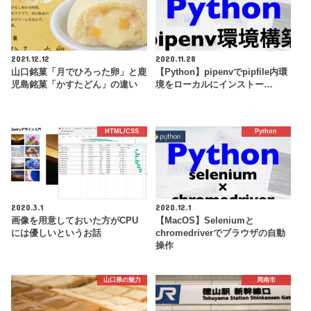
2021.12.12
2020.11.28
山口銘菓「月でひろった卵」と鹿
【Python】pipenvでpipfile内環
児島銘菓「かすたどん」の違い
境をローカルにインストー…
HTML/CSS
Python
2020.3.1
2020.12.1
画像を用意しておいた方がCPU
【MacOS】Seleniumと
には優しいというお話
chromedriverでブラウザの自動
操作
山口県の魅力
周南市