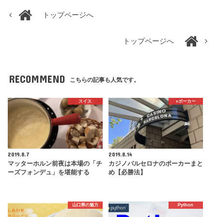
トップページへ
トップページへ
RECOMMEND
こちらの記事も人気です。
スイス
♠️ポーカー
2019.8.7
2019.8.14
マッターホルン前夜は本場の「チ
カジノバルセロナのポーカーまと
ーズフォンデュ」を堪能する
め【必勝法】
山口県の魅力
Python