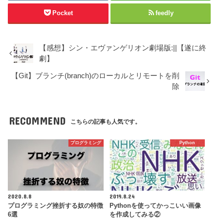
Pocket
feedly
【感想】シン・エヴァンゲリオン劇場版:||【遂に終
劇】
【Git】ブランチ(branch)のローカルとリモートを削
除
RECOMMEND
こちらの記事も人気です。
プログラミング
Python
2020.8.8
2019.8.24
プログラミング挫折する奴の特徴
Pythonを使ってかっこいい画像
6選
を作成してみる②