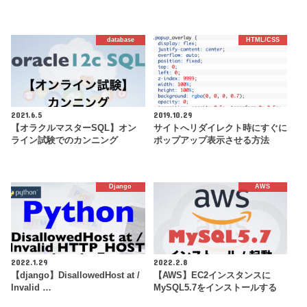
database
HTML/CSS
2021.6.5
2019.10.29
【オラクルマスターSQL】オン
サイトへリダイレクト時にすぐに
ライン試験でのカンニング
ポップアップ表示させる方法
Django
AWS
2022.1.29
2022.2.8
【django】DisallowedHost at /
【AWS】EC2インスタンスに
Invalid …
MySQL5.7をインストールする