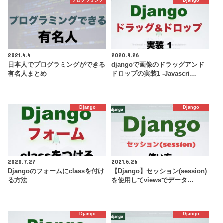
プログラミング
Django
2021.4.4
2020.9.26
日本人でプログラミングができる
djangoで画像のドラッグアンド
有名人まとめ
ドロップの実装1 -Javascri…
Django
Django
2020.7.27
2021.6.26
Djangoのフォームにclassを付け
【Django】セッション(session)
る方法
を使用してviewsでデータ…
Django
Django