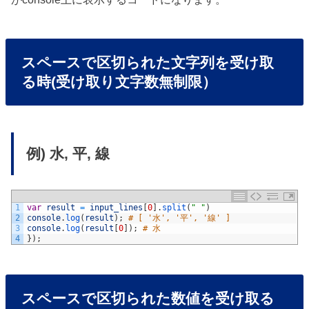
スペースで区切られた文字列を受け取
る時(受け取り文字数無制限）
例) 水, 平, 線
1
var
result
=
input_lines
[
0
]
.
split
(
" "
)
2
console
.
log
(
result
)
;
# [ '水', '平', '線' ]
3
console
.
log
(
result
[
0
]
)
;
# 水
4
}
)
;
スペースで区切られた数値を受け取る