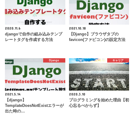
2020.11.6
2021.10.18
djangoで自作の組み込みテンプ
【Django】ブラウザタブの
レートタグを作成する方法
favicon(ファビコン)の設定方法
Django
キャリア
2021.5.14
2020.3.10
【django】
プログラミングを始めた理由【初
TemplateDoesNotExistエラーが
心忘るべからず】
出た時の…