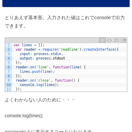
とりあえず基本形。入力された値はこれでconsoleで出力
できます。
1
var
lines
=
[
]
;
2
var
reader
=
require
(
'readline'
)
.
createInterface
(
{
3
input
:
process
.
stdin
,
4
output
:
process
.
stdout
5
}
)
;
6
reader
.
on
(
'line'
,
function
(
line
)
{
7
lines
.
push
(
line
)
;
8
}
)
;
9
reader
.
on
(
'close'
,
function
(
)
{
10
console
.
log
(
lines
)
;
11
}
)
;
よくわからない人のために・・・
console.log(lines);
がconsole上に表示するコードになります。