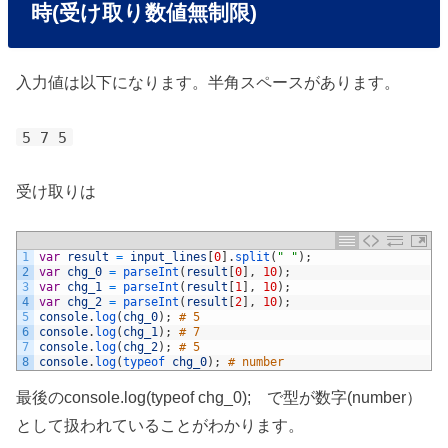
時(受け取り数値無制限)
入力値は以下になります。半角スペースがあります。
5 7 5
受け取りは
1
var
result
=
input_lines
[
0
]
.
split
(
" "
)
;
2
var
chg_0
=
parseInt
(
result
[
0
]
,
10
)
;
3
var
chg_1
=
parseInt
(
result
[
1
]
,
10
)
;
4
var
chg_2
=
parseInt
(
result
[
2
]
,
10
)
;
5
console
.
log
(
chg_0
)
;
# 5
6
console
.
log
(
chg_1
)
;
# 7
7
console
.
log
(
chg_2
)
;
# 5
8
console
.
log
(
typeof 
chg_0
)
;
# number
最後のconsole.log(typeof chg_0); で型が数字(number）
として扱われていることがわかります。