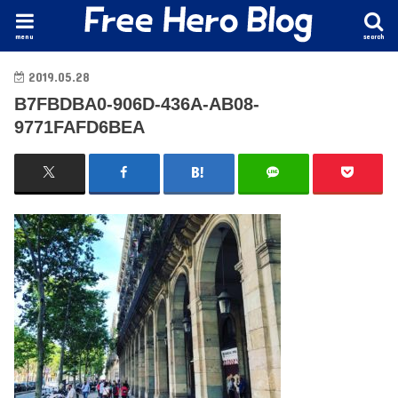
menu
search
2019.05.28
B7FBDBA0-906D-436A-AB08-
9771FAFD6BEA