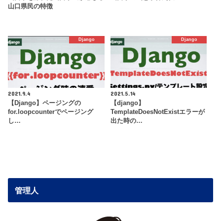
山口県民の特徴
Django
Django
2021.9.4
2021.5.14
【Django】ページングの
【django】
for.loopcounterでページング
TemplateDoesNotExistエラーが
し…
出た時の…
管理人